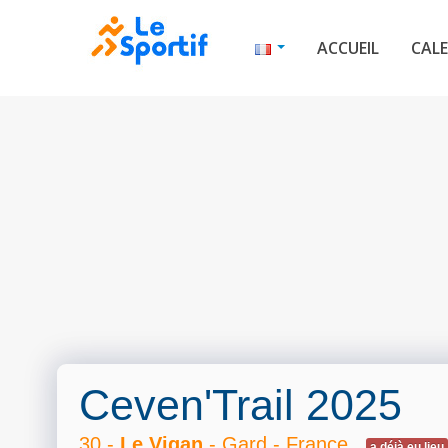
ACCUEIL
CALE
Ceven'Trail 2025
30 -
Le Vigan
- Gard - France
a déjà eu lieu