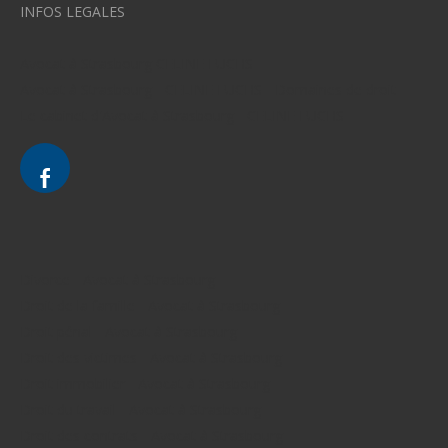
INFOS LEGALES
Avocat à Strasbourg CELINE FUCHS
Avocat à Strasbourg - CELINE FUCHS - Domaines de droit
Le cabinet d'Avocat à Strasbourg - CELINE FUCHS
Divorce - Avocat à Strasbourg
Droit de la famille - Avocat à Strasbourg
Droit pénal - Avocat à Strasbourg
Droit des victimes - Avocat à Strasbourg
Droit immobilier - Avocat à Strasbourg
Droit du travail - Avocat à Strasbourg
Droit des contrats - Avocat à Strasbourg