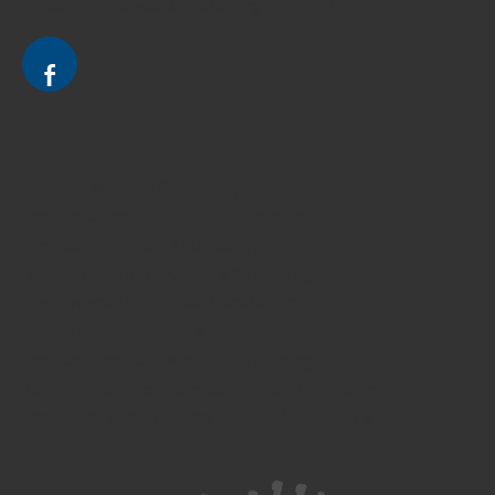
Le cabinet d'Avocat à Strasbourg - CELINE FUCHS
Divorce - Avocat à Strasbourg
Droit de la famille - Avocat à Strasbourg
Droit pénal - Avocat à Strasbourg
Droit des victimes - Avocat à Strasbourg
Droit immobilier - Avocat à Strasbourg
Droit du travail - Avocat à Strasbourg
Droit des contrats - Avocat à Strasbourg
Recouvrement des créances - Avocat à Strasbourg
Postulation et substitution - Avocat à Strasbourg