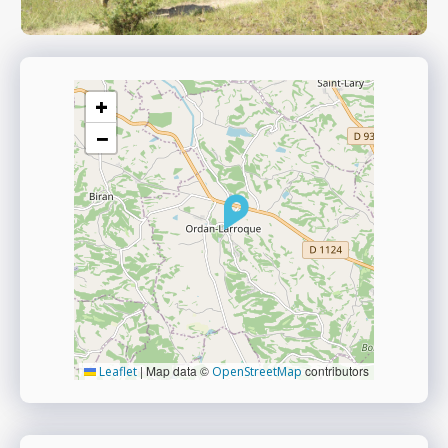
+
−
|
Map data ©
contributors
Leaflet
OpenStreetMap