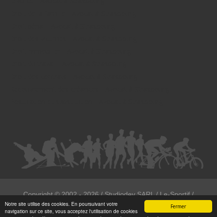
Divorce - Avocat à Strasbourg
Droit de la famille - Avocat à Strasbourg
Droit pénal - Avocat à Strasbourg
Droit des victimes - Avocat à Strasbourg
Droit immobilier - Avocat à Strasbourg
Droit du travail - Avocat à Strasbourg
Droit des contrats - Avocat à Strasbourg
Recouvrement des créances - Avocat à Strasbourg
Postulation et substitution - Avocat à Strasbourg
Copyright ©
2002 - 2026
/ Studiodev SARL / Le-Sportif /
Notre site utilise des cookies. En poursuivant votre
Registration4all
Fermer
navigation sur ce site, vous acceptez l'utilisation de cookies
Tous droits réservées.