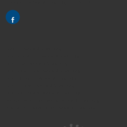
Le cabinet d'Avocat à Strasbourg - CELINE FUCHS
Divorce - Avocat à Strasbourg
Droit de la famille - Avocat à Strasbourg
Droit pénal - Avocat à Strasbourg
Droit des victimes - Avocat à Strasbourg
Droit immobilier - Avocat à Strasbourg
Droit du travail - Avocat à Strasbourg
Droit des contrats - Avocat à Strasbourg
Recouvrement des créances - Avocat à Strasbourg
Postulation et substitution - Avocat à Strasbourg