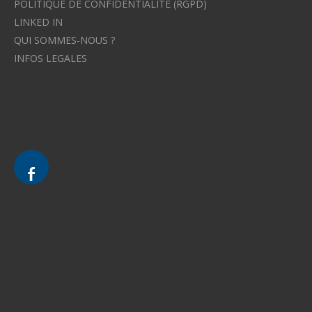
POLITIQUE DE CONFIDENTIALITE (RGPD)
LINKED IN
QUI SOMMES-NOUS ?
INFOS LEGALES
Avocat à Strasbourg CELINE FUCHS
Avocat à Strasbourg - CELINE FUCHS - Domaines de droit
Le cabinet d'Avocat à Strasbourg - CELINE FUCHS
Divorce - Avocat à Strasbourg
Droit de la famille - Avocat à Strasbourg
Droit pénal - Avocat à Strasbourg
Droit des victimes - Avocat à Strasbourg