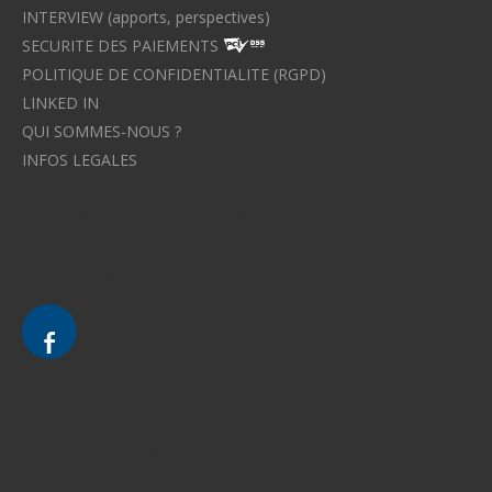
INTERVIEW (apports, perspectives)
SECURITE DES PAIEMENTS
POLITIQUE DE CONFIDENTIALITE (RGPD)
LINKED IN
QUI SOMMES-NOUS ?
INFOS LEGALES
Avocat à Strasbourg CELINE FUCHS
Avocat à Strasbourg - CELINE FUCHS - Domaines de droit
Le cabinet d'Avocat à Strasbourg - CELINE FUCHS
Divorce - Avocat à Strasbourg
Droit de la famille - Avocat à Strasbourg