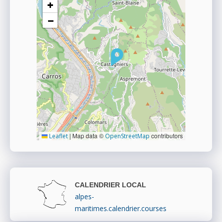
+
−
|
Map data ©
contributors
Leaflet
OpenStreetMap
CALENDRIER LOCAL
alpes-
maritimes.calendrier.courses