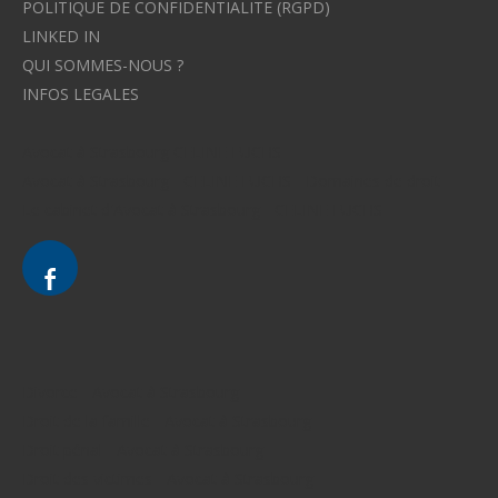
POLITIQUE DE CONFIDENTIALITE (RGPD)
LINKED IN
QUI SOMMES-NOUS ?
INFOS LEGALES
Avocat à Strasbourg CELINE FUCHS
Avocat à Strasbourg - CELINE FUCHS - Domaines de droit
Le cabinet d'Avocat à Strasbourg - CELINE FUCHS
Divorce - Avocat à Strasbourg
Droit de la famille - Avocat à Strasbourg
Droit pénal - Avocat à Strasbourg
Droit des victimes - Avocat à Strasbourg