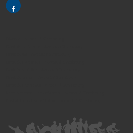
Divorce - Avocat à Strasbourg
Droit de la famille - Avocat à Strasbourg
Droit pénal - Avocat à Strasbourg
Droit des victimes - Avocat à Strasbourg
Droit immobilier - Avocat à Strasbourg
Droit du travail - Avocat à Strasbourg
Droit des contrats - Avocat à Strasbourg
Recouvrement des créances - Avocat à Strasbourg
Postulation et substitution - Avocat à Strasbourg