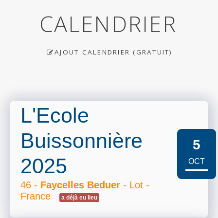
CALENDRIER
AJOUT CALENDRIER (GRATUIT)
L'Ecole
Buissonnière
5
2025
OCT
46 -
Faycelles Beduer
- Lot -
France
a déjà eu lieu