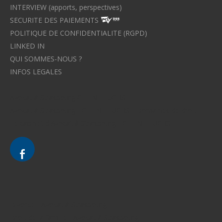
INTERVIEW (apports, perspectives)
SECURITE DES PAIEMENTS
POLITIQUE DE CONFIDENTIALITE (RGPD)
LINKED IN
QUI SOMMES-NOUS ?
INFOS LEGALES
Avocat à Strasbourg CELINE FUCHS
Avocat à Strasbourg - CELINE FUCHS - Domaines de droit
Le cabinet d'Avocat à Strasbourg - CELINE FUCHS
Divorce - Avocat à Strasbourg
Droit de la famille - Avocat à Strasbourg