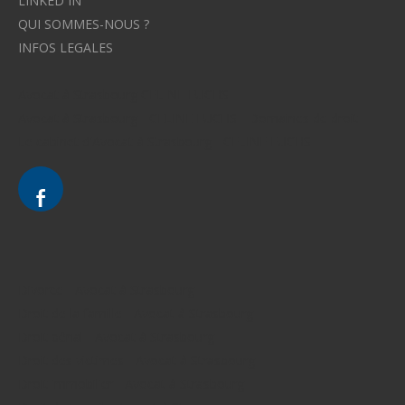
LINKED IN
QUI SOMMES-NOUS ?
INFOS LEGALES
Avocat à Strasbourg CELINE FUCHS
Avocat à Strasbourg - CELINE FUCHS - Domaines de droit
Le cabinet d'Avocat à Strasbourg - CELINE FUCHS
Divorce - Avocat à Strasbourg
Droit de la famille - Avocat à Strasbourg
Droit pénal - Avocat à Strasbourg
Droit des victimes - Avocat à Strasbourg
Droit immobilier - Avocat à Strasbourg