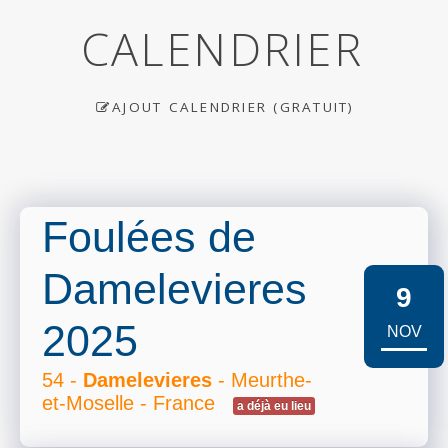
CALENDRIER
AJOUT CALENDRIER (GRATUIT)
Foulées de
Damelevieres
9
2025
NOV
54 -
Damelevieres
- Meurthe-
et-Moselle - France
a déjà eu lieu