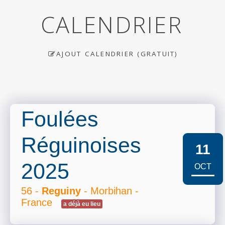
CALENDRIER
AJOUT CALENDRIER (GRATUIT)
Foulées
Réguinoises
11
2025
OCT
56 -
Reguiny
- Morbihan -
France
a déjà eu lieu