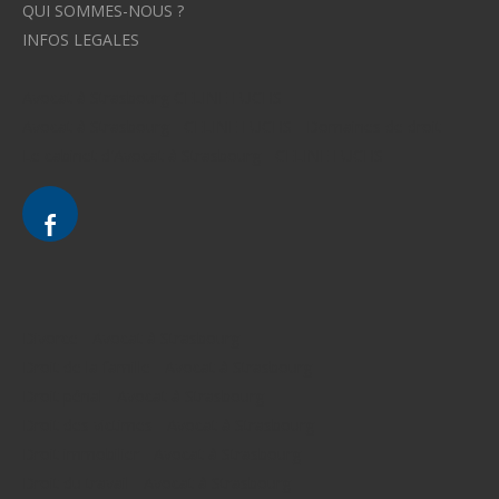
QUI SOMMES-NOUS ?
INFOS LEGALES
Avocat à Strasbourg CELINE FUCHS
Avocat à Strasbourg - CELINE FUCHS - Domaines de droit
Le cabinet d'Avocat à Strasbourg - CELINE FUCHS
Divorce - Avocat à Strasbourg
Droit de la famille - Avocat à Strasbourg
Droit pénal - Avocat à Strasbourg
Droit des victimes - Avocat à Strasbourg
Droit immobilier - Avocat à Strasbourg
Droit du travail - Avocat à Strasbourg