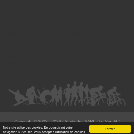
Divorce - Avocat à Strasbourg
Droit de la famille - Avocat à Strasbourg
Droit pénal - Avocat à Strasbourg
Droit des victimes - Avocat à Strasbourg
Droit immobilier - Avocat à Strasbourg
Droit du travail - Avocat à Strasbourg
Droit des contrats - Avocat à Strasbourg
Recouvrement des créances - Avocat à Strasbourg
Postulation et substitution - Avocat à Strasbourg
Copyright ©
2002 - 2026
/ Studiodev SARL / Le-Sportif /
Notre site utilise des cookies. En poursuivant votre
Registration4all
Fermer
navigation sur ce site, vous acceptez l'utilisation de cookies