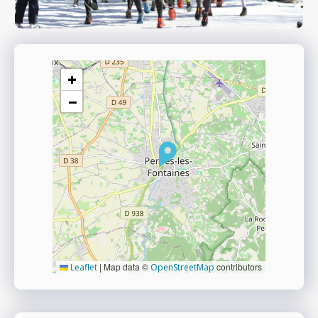
+
−
|
Map data ©
contributors
Leaflet
OpenStreetMap