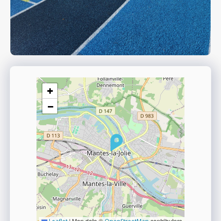
+
−
|
Map data ©
contributors