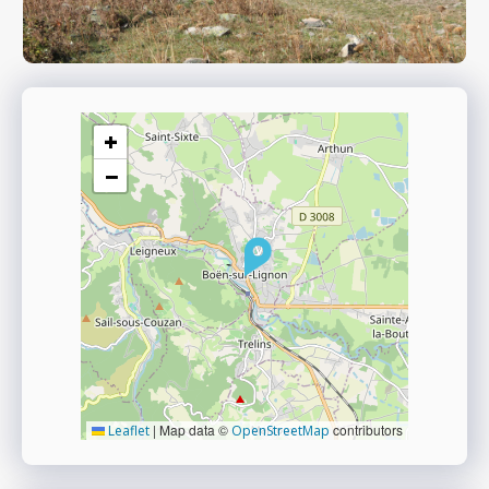
+
−
|
Map data ©
contributors
Leaflet
OpenStreetMap