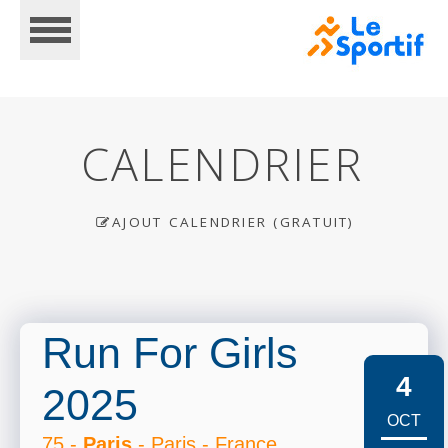
CALENDRIER
AJOUT CALENDRIER (GRATUIT)
ACCUEIL
CALENDRIER
Run For Girls
4
2025
INSCRIPTIONS
OCT
75 -
Paris
- Paris - France