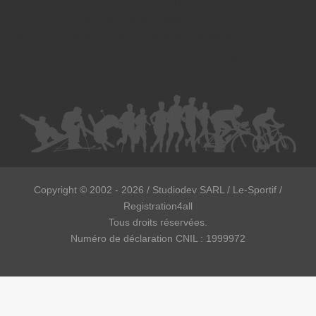
Droit des contrats - Avocat à Strasbourg
Recouvrement des créances - Avocat à Strasbourg
Postulation et substitution - Avocat à Strasbourg
Copyright ©
2002 - 2026
/ Studiodev SARL / Le-Sportif /
Registration4all
Tous droits réservées.
Numéro de déclaration CNIL : 1999972