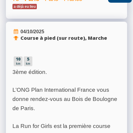
a déjà eu lieu
RÉSULTATS
04/10/2025
Course à pied (sur route), Marche
PHOTOS/VIDÉOS
10
5
BLOG
km
km
3ème édition.
ORGANISATEURS
L’ONG Plan International France vous
donne rendez-vous au Bois de Boulogne
de Paris.
PLUS...
La Run for Girls est la première course