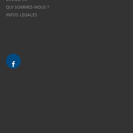
QUI SOMMES-NOUS ?
INFOS LEGALES
Avocat à Strasbourg CELINE FUCHS
Avocat à Strasbourg - CELINE FUCHS - Domaines de droit
Le cabinet d'Avocat à Strasbourg - CELINE FUCHS
Divorce - Avocat à Strasbourg
Droit de la famille - Avocat à Strasbourg
Droit pénal - Avocat à Strasbourg
Droit des victimes - Avocat à Strasbourg
Droit immobilier - Avocat à Strasbourg
Droit du travail - Avocat à Strasbourg