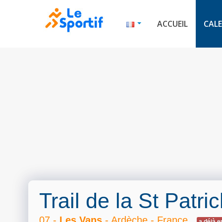
ACCUEIL
CALE
Trail de la St Patri
07 -
Les Vans
- Ardèche - France
a déjà e