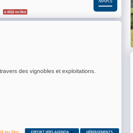
MARS
a déjà eu lieu
avers des vignobles et exploitations.
jà eu lieu
EXPORT VERS AGENDA
HÉBERGEMENTS