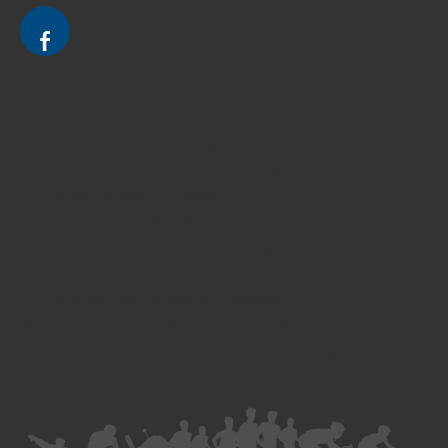
Divorce - Avocat à Strasbourg
Droit de la famille - Avocat à Strasbourg
Droit pénal - Avocat à Strasbourg
Droit des victimes - Avocat à Strasbourg
Droit immobilier - Avocat à Strasbourg
Droit du travail - Avocat à Strasbourg
Droit des contrats - Avocat à Strasbourg
Recouvrement des créances - Avocat à Strasbourg
Postulation et substitution - Avocat à Strasbourg