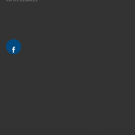
Avocat à Strasbourg CELINE FUCHS
Avocat à Strasbourg - CELINE FUCHS - Domaines de droit
Le cabinet d'Avocat à Strasbourg - CELINE FUCHS
Divorce - Avocat à Strasbourg
Droit de la famille - Avocat à Strasbourg
Droit pénal - Avocat à Strasbourg
Droit des victimes - Avocat à Strasbourg
Droit immobilier - Avocat à Strasbourg
Droit du travail - Avocat à Strasbourg
Droit des contrats - Avocat à Strasbourg