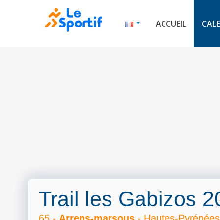
ACCUEIL
CALE
Trail les Gabizos 
65 -
Arrens-marsous
- Hautes-Pyrénées