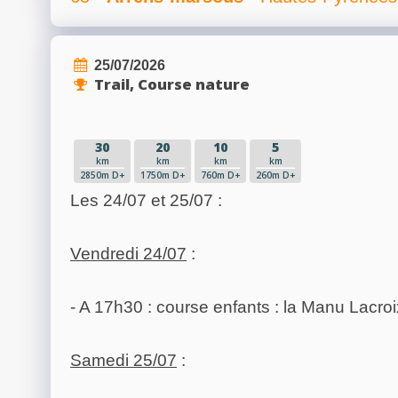
25/07/2026
Trail, Course nature
30
20
10
5
km
km
km
km
2850m D+
1750m D+
760m D+
260m D+
Les 24/07 et 25/07 :
Vendredi 24/07
:
- A 17h30 : course enfants : la Manu Lacroi
Samedi 25/07
: