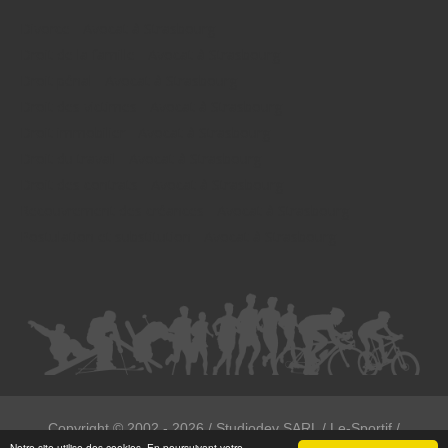
Divorce - Avocat à Strasbourg
Droit de la famille - Avocat à Strasbourg
Droit pénal - Avocat à Strasbourg
Droit des victimes - Avocat à Strasbourg
Droit immobilier - Avocat à Strasbourg
Droit du travail - Avocat à Strasbourg
Droit des contrats - Avocat à Strasbourg
Recouvrement des créances - Avocat à Strasbourg
Postulation et substitution - Avocat à Strasbourg
Copyright ©
2002 - 2026
/ Studiodev SARL / Le-Sportif /
Notre site utilise des cookies. En poursuivant votre