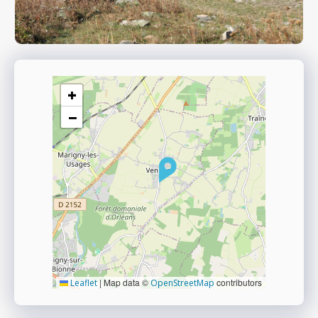
+
−
|
Map data ©
contributors
Leaflet
OpenStreetMap