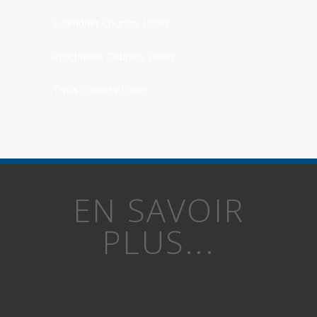
Calendrier Courses Loiret
Prochaines Courses Loiret
Trails Courses Loiret
EN SAVOIR
PLUS...