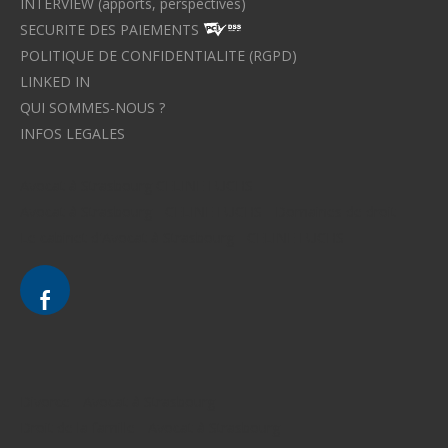
INTERVIEW (apports, perspectives)
SECURITE DES PAIEMENTS
POLITIQUE DE CONFIDENTIALITE (RGPD)
LINKED IN
QUI SOMMES-NOUS ?
INFOS LEGALES
Avocat à Strasbourg CELINE FUCHS
Avocat à Strasbourg - CELINE FUCHS - Domaines de droit
Le cabinet d'Avocat à Strasbourg - CELINE FUCHS
Divorce - Avocat à Strasbourg
Droit de la famille - Avocat à Strasbourg