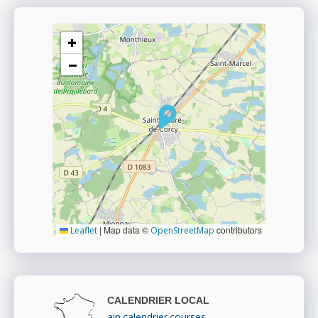
+
−
|
Map data ©
contributors
Leaflet
OpenStreetMap
CALENDRIER LOCAL
ain.calendrier.courses