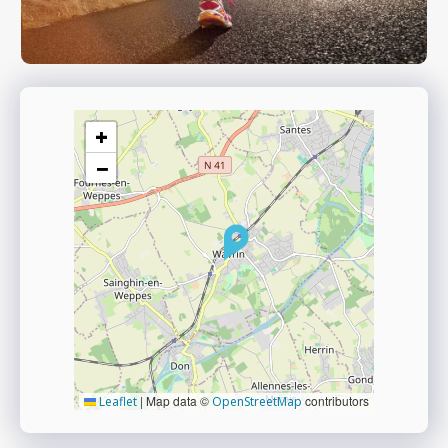
+
−
|
Map data ©
contributors
Leaflet
OpenStreetMap