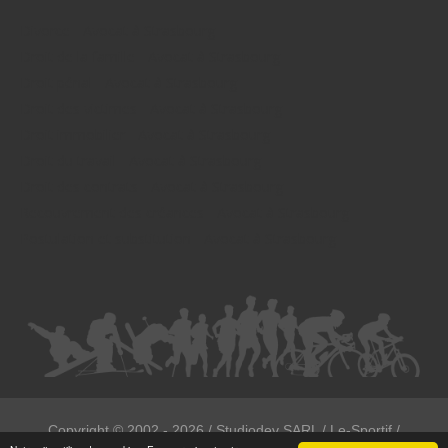
Divorce - Avocat à Strasbourg
Droit de la famille - Avocat à Strasbourg
Droit pénal - Avocat à Strasbourg
Droit des victimes - Avocat à Strasbourg
Droit immobilier - Avocat à Strasbourg
Droit du travail - Avocat à Strasbourg
Droit des contrats - Avocat à Strasbourg
Recouvrement des créances - Avocat à Strasbourg
Postulation et substitution - Avocat à Strasbourg
Copyright ©
2002 - 2026
/ Studiodev SARL / Le-Sportif /