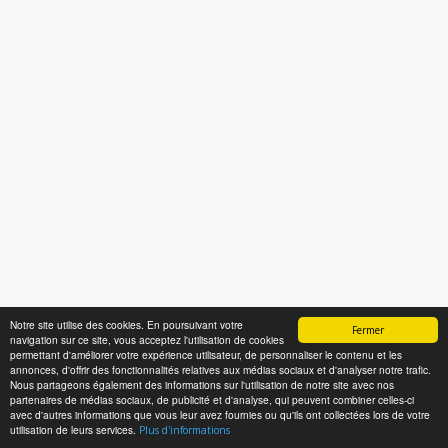
Notre site utilise des cookies. En poursuivant votre
Fermer
navigation sur ce site, vous acceptez l'utilisation de cookies
permettant d'améliorer votre expérience utilisateur, de personnaliser le contenu et les
annonces, d'offrir des fonctionnalités relatives aux médias sociaux et d'analyser notre trafic.
Nous partageons également des informations sur l'utilisation de notre site avec nos
partenaires de médias sociaux, de publicité et d'analyse, qui peuvent combiner celles-ci
avec d'autres informations que vous leur avez fournies ou qu'ils ont collectées lors de votre
utilisation de leurs services.
Plus d'informations