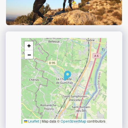
+
−
|
Map data ©
contributors
Leaflet
OpenStreetMap