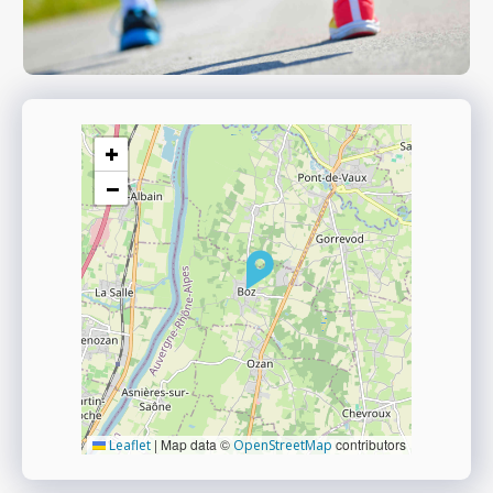
+
−
|
Map data ©
contributors
Leaflet
OpenStreetMap