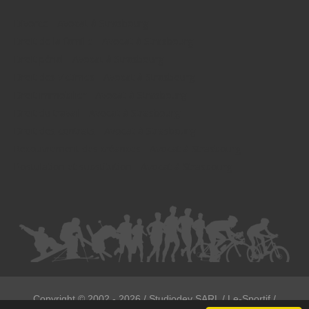
Divorce - Avocat à Strasbourg
Droit de la famille - Avocat à Strasbourg
Droit pénal - Avocat à Strasbourg
Droit des victimes - Avocat à Strasbourg
Droit immobilier - Avocat à Strasbourg
Droit du travail - Avocat à Strasbourg
Droit des contrats - Avocat à Strasbourg
Recouvrement des créances - Avocat à Strasbourg
Postulation et substitution - Avocat à Strasbourg
Copyright ©
2002 - 2026
/ Studiodev SARL / Le-Sportif /