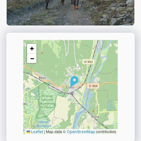
+
−
|
Map data ©
contributors
Leaflet
OpenStreetMap