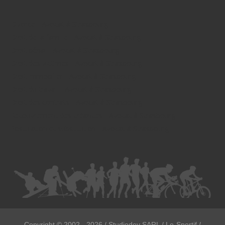
Divorce - Avocat à Strasbourg
Droit de la famille - Avocat à Strasbourg
Droit pénal - Avocat à Strasbourg
Droit des victimes - Avocat à Strasbourg
Droit immobilier - Avocat à Strasbourg
Droit du travail - Avocat à Strasbourg
Droit des contrats - Avocat à Strasbourg
Recouvrement des créances - Avocat à Strasbourg
Postulation et substitution - Avocat à Strasbourg
Copyright ©
2002 - 2026
/ Studiodev SARL / Le-Sportif /