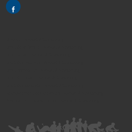
Divorce - Avocat à Strasbourg
Droit de la famille - Avocat à Strasbourg
Droit pénal - Avocat à Strasbourg
Droit des victimes - Avocat à Strasbourg
Droit immobilier - Avocat à Strasbourg
Droit du travail - Avocat à Strasbourg
Droit des contrats - Avocat à Strasbourg
Recouvrement des créances - Avocat à Strasbourg
Postulation et substitution - Avocat à Strasbourg