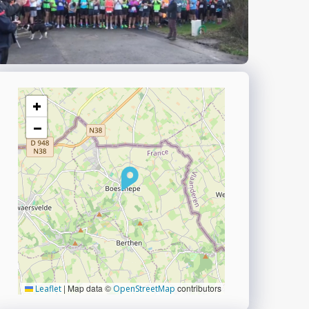
+
−
|
Map data ©
contributors
Leaflet
OpenStreetMap