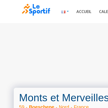
ACCUEIL
CALE
Monts et Merveille
59 -
Boeschepe
- Nord - France