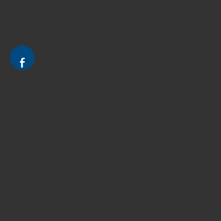
Avocat à Strasbourg CELINE FUCHS
Avocat à Strasbourg - CELINE FUCHS - Domaines de droit
Le cabinet d'Avocat à Strasbourg - CELINE FUCHS
Divorce - Avocat à Strasbourg
Droit de la famille - Avocat à Strasbourg
Droit pénal - Avocat à Strasbourg
Droit des victimes - Avocat à Strasbourg
Droit immobilier - Avocat à Strasbourg
Droit du travail - Avocat à Strasbourg
Droit des contrats - Avocat à Strasbourg
Recouvrement des créances - Avocat à Strasbourg
Postulation et substitution - Avocat à Strasbourg