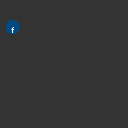
Avocat à Strasbourg - CELINE FUCHS - Domaines de droit
Le cabinet d'Avocat à Strasbourg - CELINE FUCHS
Divorce - Avocat à Strasbourg
Droit de la famille - Avocat à Strasbourg
Droit pénal - Avocat à Strasbourg
Droit des victimes - Avocat à Strasbourg
Droit immobilier - Avocat à Strasbourg
Droit du travail - Avocat à Strasbourg
Droit des contrats - Avocat à Strasbourg
Recouvrement des créances - Avocat à Strasbourg
Postulation et substitution - Avocat à Strasbourg