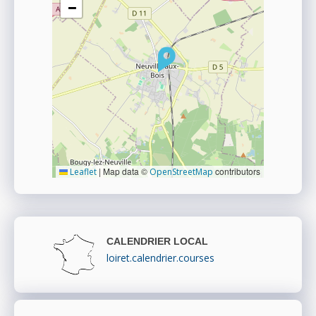
−
|
Map data ©
contributors
Leaflet
OpenStreetMap
CALENDRIER LOCAL
loiret.calendrier.courses