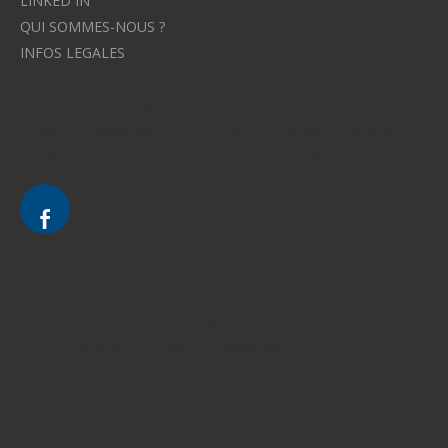
LINKED IN
QUI SOMMES-NOUS ?
INFOS LEGALES
Avocat à Strasbourg CELINE FUCHS
Avocat à Strasbourg - CELINE FUCHS - Domaines de droit
Le cabinet d'Avocat à Strasbourg - CELINE FUCHS
Divorce - Avocat à Strasbourg
Droit de la famille - Avocat à Strasbourg
Droit pénal - Avocat à Strasbourg
Droit des victimes - Avocat à Strasbourg
Droit immobilier - Avocat à Strasbourg