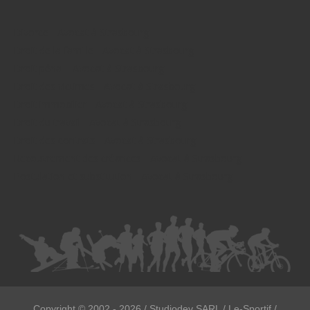
Divorce - Avocat à Strasbourg
Droit de la famille - Avocat à Strasbourg
Droit pénal - Avocat à Strasbourg
Droit des victimes - Avocat à Strasbourg
Droit immobilier - Avocat à Strasbourg
Droit du travail - Avocat à Strasbourg
Droit des contrats - Avocat à Strasbourg
Recouvrement des créances - Avocat à Strasbourg
Postulation et substitution - Avocat à Strasbourg
Copyright ©
2002 - 2026
/ Studiodev SARL / Le-Sportif /