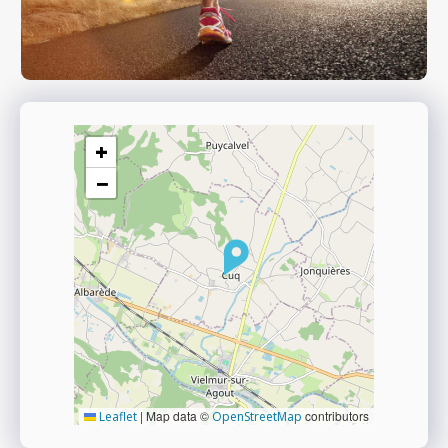
+
−
|
Map data ©
contributors
Leaflet
OpenStreetMap