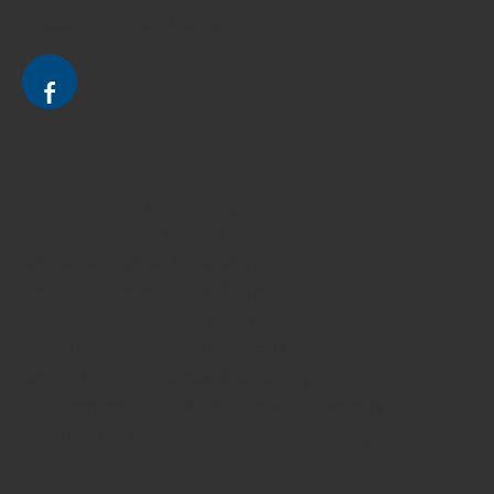
Le cabinet d'Avocat à Strasbourg - CELINE FUCHS
Divorce - Avocat à Strasbourg
Droit de la famille - Avocat à Strasbourg
Droit pénal - Avocat à Strasbourg
Droit des victimes - Avocat à Strasbourg
Droit immobilier - Avocat à Strasbourg
Droit du travail - Avocat à Strasbourg
Droit des contrats - Avocat à Strasbourg
Recouvrement des créances - Avocat à Strasbourg
Postulation et substitution - Avocat à Strasbourg