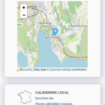
+
−
|
Map data ©
contributors
Leaflet
OpenStreetMap
CALENDRIER LOCAL
bouches-du-
rhone.calendrier.courses