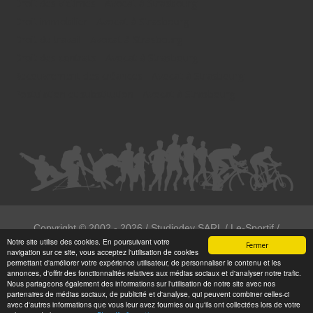
Droit des victimes - Avocat à Strasbourg
Droit immobilier - Avocat à Strasbourg
Droit du travail - Avocat à Strasbourg
Droit des contrats - Avocat à Strasbourg
Recouvrement des créances - Avocat à Strasbourg
Postulation et substitution - Avocat à Strasbourg
Copyright ©
2002 - 2026
/ Studiodev SARL / Le-Sportif /
Notre site utilise des cookies. En poursuivant votre
Registration4all
Fermer
navigation sur ce site, vous acceptez l'utilisation de cookies
Tous droits réservées.
permettant d'améliorer votre expérience utilisateur, de personnaliser le contenu et les
annonces, d'offrir des fonctionnalités relatives aux médias sociaux et d'analyser notre trafic.
Numéro de déclaration CNIL : 1999972
Nous partageons également des informations sur l'utilisation de notre site avec nos
partenaires de médias sociaux, de publicité et d'analyse, qui peuvent combiner celles-ci
avec d'autres informations que vous leur avez fournies ou qu'ils ont collectées lors de votre