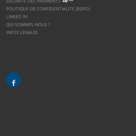
SECURITE DES PAIEMENTS
POLITIQUE DE CONFIDENTIALITE (RGPD)
LINKED IN
QUI SOMMES-NOUS ?
INFOS LEGALES
Avocat à Strasbourg CELINE FUCHS
Avocat à Strasbourg - CELINE FUCHS - Domaines de droit
Le cabinet d'Avocat à Strasbourg - CELINE FUCHS
Divorce - Avocat à Strasbourg
Droit de la famille - Avocat à Strasbourg
Droit pénal - Avocat à Strasbourg