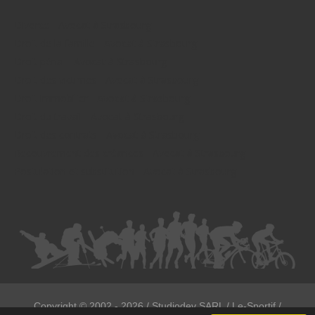
Divorce - Avocat à Strasbourg
Droit de la famille - Avocat à Strasbourg
Droit pénal - Avocat à Strasbourg
Droit des victimes - Avocat à Strasbourg
Droit immobilier - Avocat à Strasbourg
Droit du travail - Avocat à Strasbourg
Droit des contrats - Avocat à Strasbourg
Recouvrement des créances - Avocat à Strasbourg
Postulation et substitution - Avocat à Strasbourg
Copyright ©
2002 - 2026
/ Studiodev SARL / Le-Sportif /