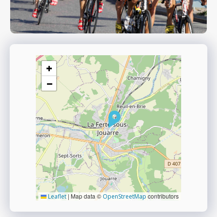
+
−
|
Map data ©
contributors
Leaflet
OpenStreetMap