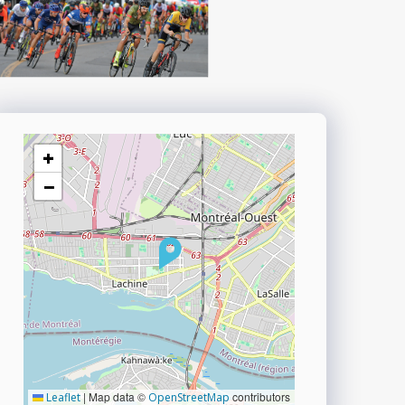
+
−
|
Map data ©
contributors
Leaflet
OpenStreetMap