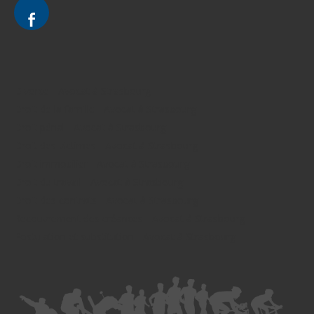
Divorce - Avocat à Strasbourg
Droit de la famille - Avocat à Strasbourg
Droit pénal - Avocat à Strasbourg
Droit des victimes - Avocat à Strasbourg
Droit immobilier - Avocat à Strasbourg
Droit du travail - Avocat à Strasbourg
Droit des contrats - Avocat à Strasbourg
Recouvrement des créances - Avocat à Strasbourg
Postulation et substitution - Avocat à Strasbourg