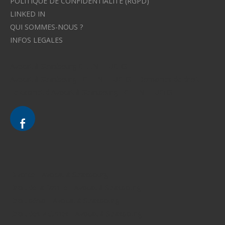
POLITIQUE DE CONFIDENTIALITE (RGPD)
LINKED IN
QUI SOMMES-NOUS ?
INFOS LEGALES
Avocat à Strasbourg CELINE FUCHS
Avocat à Strasbourg - CELINE FUCHS - Domaines de droit
Le cabinet d'Avocat à Strasbourg - CELINE FUCHS
Divorce - Avocat à Strasbourg
Droit de la famille - Avocat à Strasbourg
Droit pénal - Avocat à Strasbourg
Droit des victimes - Avocat à Strasbourg