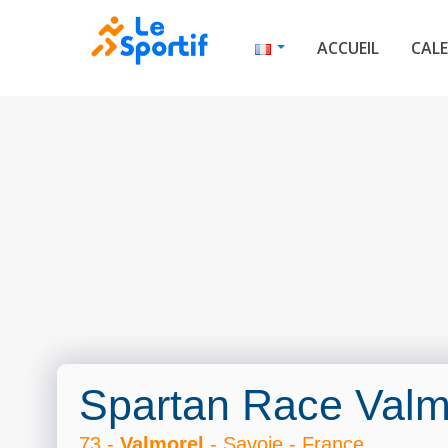
ACCUEIL
CALE
Spartan Race Valm
73 -
Valmorel
- Savoie - France