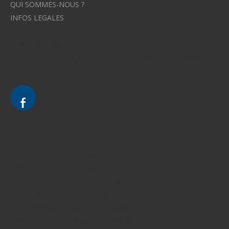
QUI SOMMES-NOUS ?
INFOS LEGALES
Avocat à Strasbourg CELINE FUCHS
Avocat à Strasbourg - CELINE FUCHS - Domaines de droit
Le cabinet d'Avocat à Strasbourg - CELINE FUCHS
Divorce - Avocat à Strasbourg
Droit de la famille - Avocat à Strasbourg
Droit pénal - Avocat à Strasbourg
Droit des victimes - Avocat à Strasbourg
Droit immobilier - Avocat à Strasbourg
Droit du travail - Avocat à Strasbourg