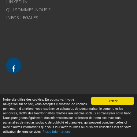
LINKED IN
QUI SOMMES-NOUS ?
INFOS LEGALES
Avocat à Strasbourg CELINE FUCHS
Avocat à Strasbourg - CELINE FUCHS - Domaines de droit
Le cabinet d'Avocat à Strasbourg - CELINE FUCHS
Divorce - Avocat à Strasbourg
Notre site utilise des cookies. En poursuivant votre
Fermer
navigation sur ce site, vous acceptez l'utilisation de cookies
Droit de la famille - Avocat à Strasbourg
permettant d'améliorer votre expérience utilisateur, de personnaliser le contenu et les
annonces, d'offrir des fonctionnalités relatives aux médias sociaux et d'analyser notre trafic.
Droit pénal - Avocat à Strasbourg
Nous partageons également des informations sur l'utilisation de notre site avec nos
partenaires de médias sociaux, de publicité et d'analyse, qui peuvent combiner celles-ci
Droit des victimes - Avocat à Strasbourg
avec d'autres informations que vous leur avez fournies ou qu'ils ont collectées lors de votre
Droit immobilier - Avocat à Strasbourg
utilisation de leurs services.
Plus d'informations