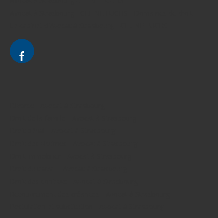
Avocat à Strasbourg CELINE FUCHS
Avocat à Strasbourg - CELINE FUCHS - Domaines de droit
Le cabinet d'Avocat à Strasbourg - CELINE FUCHS
Divorce - Avocat à Strasbourg
Droit de la famille - Avocat à Strasbourg
Droit pénal - Avocat à Strasbourg
Droit des victimes - Avocat à Strasbourg
Droit immobilier - Avocat à Strasbourg
Droit du travail - Avocat à Strasbourg
Droit des contrats - Avocat à Strasbourg
Recouvrement des créances - Avocat à Strasbourg
Postulation et substitution - Avocat à Strasbourg