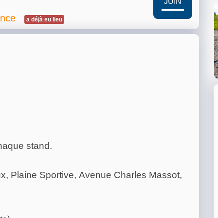
JUIN
ance
a déjà eu lieu
chaque stand.
x, Plaine Sportive,
Avenue Charles Massot,