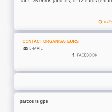
Tarif : 25 euros (adultes) et 12 euros (enfan
a dé
CONTACT ORGANISATEURS
E-MAIL
FACEBOOK
parcours gps