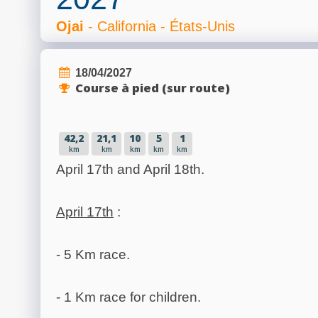
Ojai
- California - États-Unis
18/04/2027
Course à pied (sur route)
42,2
21,1
10
5
1
km
km
km
km
km
April 17th and April 18th.
April 17th
:
- 5 Km race.
- 1 Km race for children.