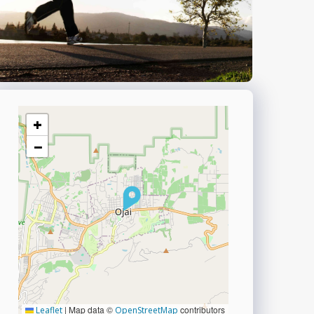
+
−
|
Map data ©
contributors
Leaflet
OpenStreetMap