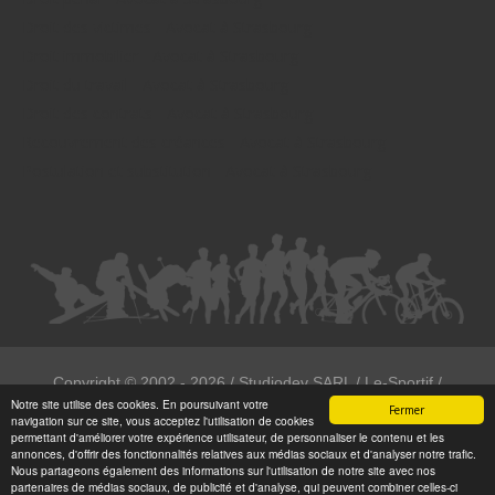
Droit des victimes - Avocat à Strasbourg
Droit immobilier - Avocat à Strasbourg
Droit du travail - Avocat à Strasbourg
Droit des contrats - Avocat à Strasbourg
Recouvrement des créances - Avocat à Strasbourg
Postulation et substitution - Avocat à Strasbourg
Copyright ©
2002 - 2026
/ Studiodev SARL / Le-Sportif /
Notre site utilise des cookies. En poursuivant votre
Registration4all
Fermer
navigation sur ce site, vous acceptez l'utilisation de cookies
Tous droits réservées.
permettant d'améliorer votre expérience utilisateur, de personnaliser le contenu et les
annonces, d'offrir des fonctionnalités relatives aux médias sociaux et d'analyser notre trafic.
Numéro de déclaration CNIL : 1999972
Nous partageons également des informations sur l'utilisation de notre site avec nos
partenaires de médias sociaux, de publicité et d'analyse, qui peuvent combiner celles-ci