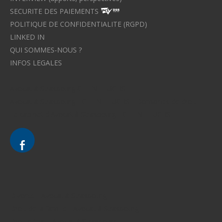
SECURITE DES PAIEMENTS
POLITIQUE DE CONFIDENTIALITE (RGPD)
LINKED IN
QUI SOMMES-NOUS ?
INFOS LEGALES
Avocat à Strasbourg CELINE FUCHS
Avocat à Strasbourg - CELINE FUCHS - Domaines de droit
Le cabinet d'Avocat à Strasbourg - CELINE FUCHS
Divorce - Avocat à Strasbourg
Droit de la famille - Avocat à Strasbourg
Droit pénal - Avocat à Strasbourg