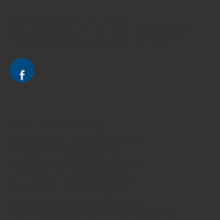
Avocat à Strasbourg CELINE FUCHS
Avocat à Strasbourg - CELINE FUCHS - Domaines de droit
Le cabinet d'Avocat à Strasbourg - CELINE FUCHS
Divorce - Avocat à Strasbourg
Droit de la famille - Avocat à Strasbourg
Droit pénal - Avocat à Strasbourg
Droit des victimes - Avocat à Strasbourg
Droit immobilier - Avocat à Strasbourg
Droit du travail - Avocat à Strasbourg
Droit des contrats - Avocat à Strasbourg
Recouvrement des créances - Avocat à Strasbourg