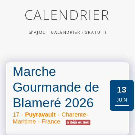
CALENDRIER
AJOUT CALENDRIER (GRATUIT)
Marche
Gourmande de
13
Blameré 2026
JUIN
17 -
Puyravault
- Charente-
Maritime - France
a déjà eu lieu