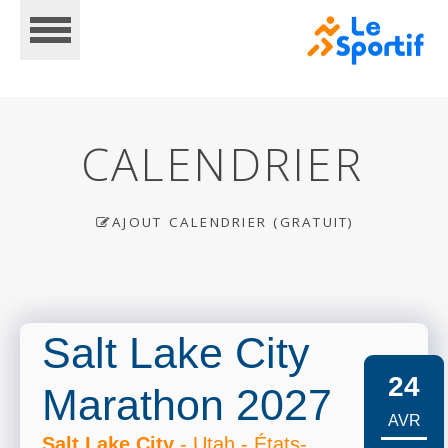
CALENDRIER
AJOUT CALENDRIER (GRATUIT)
ACCUEIL
CALENDRIER
Salt Lake City
24
Marathon 2027
INSCRIPTIONS
AVR
Salt Lake City
- Utah - États-