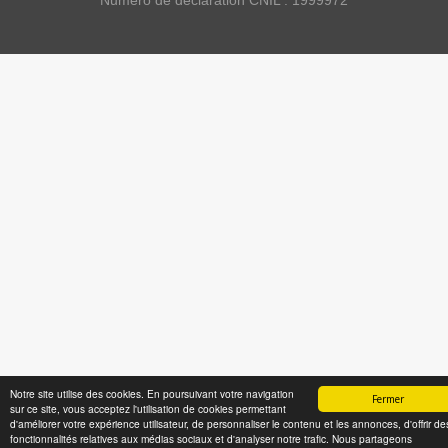
Notre site utilise des cookies. En poursuivant votre navigation
Fermer
sur ce site, vous acceptez l'utilisation de cookies permettant
d'améliorer votre expérience utilisateur, de personnaliser le contenu et les annonces, d'offrir de
fonctionnalités relatives aux médias sociaux et d'analyser notre trafic. Nous partageons