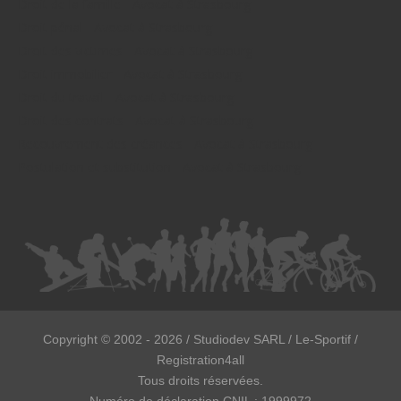
Droit de la famille - Avocat à Strasbourg
Droit pénal - Avocat à Strasbourg
Droit des victimes - Avocat à Strasbourg
Droit immobilier - Avocat à Strasbourg
Droit du travail - Avocat à Strasbourg
Droit des contrats - Avocat à Strasbourg
Recouvrement des créances - Avocat à Strasbourg
Postulation et substitution - Avocat à Strasbourg
Copyright ©
2002 - 2026
/ Studiodev SARL / Le-Sportif /
Registration4all
Tous droits réservées.
Numéro de déclaration CNIL : 1999972