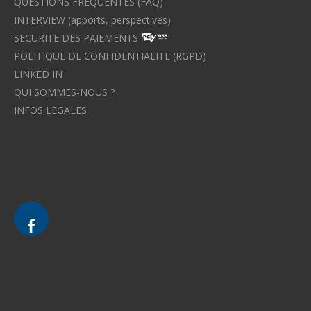
QUESTIONS FREQUENTES (FAQ)
INTERVIEW (apports, perspectives)
SECURITE DES PAIEMENTS
POLITIQUE DE CONFIDENTIALITE (RGPD)
LINKED IN
QUI SOMMES-NOUS ?
INFOS LEGALES
Avocat à Strasbourg CELINE FUCHS
Avocat à Strasbourg - CELINE FUCHS - Domaines de droit
Le cabinet d'Avocat à Strasbourg - CELINE FUCHS
Divorce - Avocat à Strasbourg