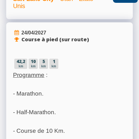
Unis
RÉSULTATS
24/04/2027
Course à pied (sur route)
PHOTOS/VIDÉOS
42,2
10
5
1
BLOG
km
km
km
km
Programme
:
ORGANISATEURS
- Marathon.
- Half-Marathon.
PLUS...
- Course de 10 Km.