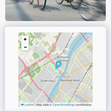
+
−
|
Map data ©
contributors
Leaflet
OpenStreetMap