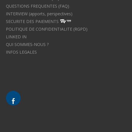
QUESTIONS FREQUENTES (FAQ)
INTERVIEW (apports, perspectives)
SECURITE DES PAIEMENTS
POLITIQUE DE CONFIDENTIALITE (RGPD)
LINKED IN
QUI SOMMES-NOUS ?
INFOS LEGALES
Avocat à Strasbourg CELINE FUCHS
Avocat à Strasbourg - CELINE FUCHS - Domaines de droit
Le cabinet d'Avocat à Strasbourg - CELINE FUCHS
Divorce - Avocat à Strasbourg