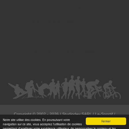
Droit de la famille - Avocat à Strasbourg
Droit pénal - Avocat à Strasbourg
Droit des victimes - Avocat à Strasbourg
Droit immobilier - Avocat à Strasbourg
Droit du travail - Avocat à Strasbourg
Droit des contrats - Avocat à Strasbourg
Recouvrement des créances - Avocat à Strasbourg
Postulation et substitution - Avocat à Strasbourg
Copyright ©
2002 - 2026
/ Studiodev SARL / Le-Sportif /
Notre site utilise des cookies. En poursuivant votre
Registration4all
Fermer
navigation sur ce site, vous acceptez l'utilisation de cookies
Tous droits réservées.
permettant d'améliorer votre expérience utilisateur, de personnaliser le contenu et les